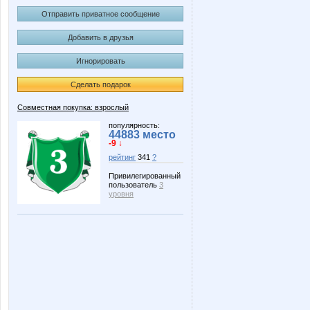
Отправить приватное сообщение
Добавить в друзья
Игнорировать
Сделать подарок
Совместная покупка: взрослый
популярность:
44883 место
-9 ↓
рейтинг
341
?
Привилегированный
пользователь
3
уровня