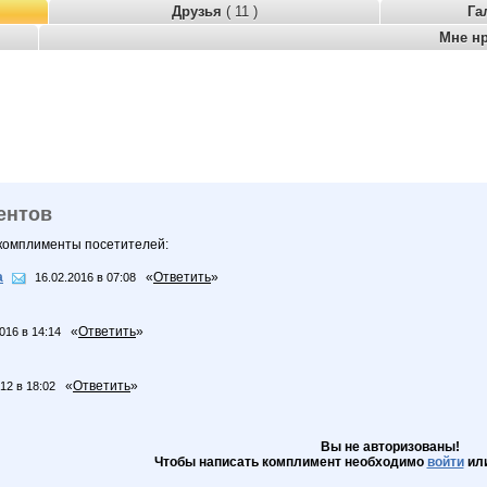
Друзья
( 11 )
Га
Мне н
ентов
 комплименты посетителей:
а
«
Ответить
»
16.02.2016 в 07:08
«
Ответить
»
016 в 14:14
«
Ответить
»
12 в 18:02
Вы не авторизованы!
Чтобы написать комплимент необходимо
войти
ил