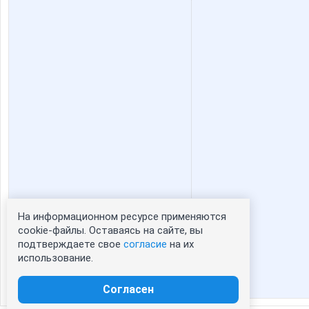
На информационном ресурсе применяются
Статистика портрета:
cookie-файлы. Оставаясь на сайте, вы
подтверждаете свое
согласие
на их
сейчас просматривают портрет - 0
использование.
зарегистрированные пользователи
посетившие портрет за 7 дней - 0
Согласен