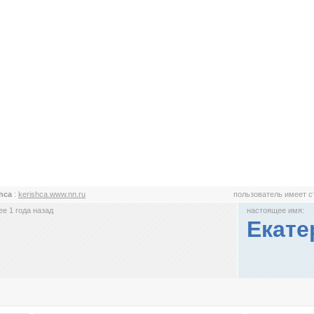
shca
:
kerishca.www.nn.ru
пользователь имеет 
е 1 года назад
настоящее имя:
Екате