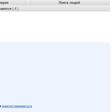
лерея
Поиск людей
равится
( 4 )
и
зарегистрироваться