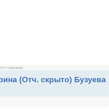
статус
«трастовый»
рина (Отч. скрыто) Бузуева