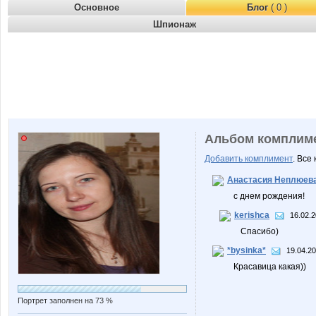
Основное
Блог
( 0 )
Шпионаж
Альбом комплим
Добавить комплимент
. Все
Анастасия Неплюев
с днем рождения!
kerishca
16.02.2
Спасибо)
*bysinka*
19.04.20
Красавица какая))
Портрет заполнен на 73 %